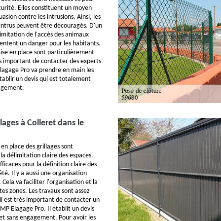
curité. Elles constituent un moyen
uasion contre les intrusions. Ainsi, les
 intrus peuvent être découragés. D'un
a limitation de l'accès des animaux
entent un danger pour les habitants.
ise en place sont particulièrement
très important de contacter des experts
lagage Pro va prendre en main les
établir un devis qui est totalement
gagement.
illages à Colleret dans le
en place des grillages sont
la délimitation claire des espaces.
ficaces pour la définition claire des
été. Il y a aussi une organisation
 Cela va faciliter l'organisation et la
tes zones. Les travaux sont assez
t il est très important de contacter un
MP Elagage Pro. Il établit un devis
et sans engagement. Pour avoir les