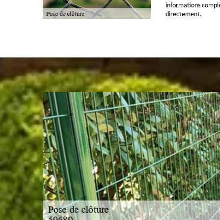
informations complé
directement.