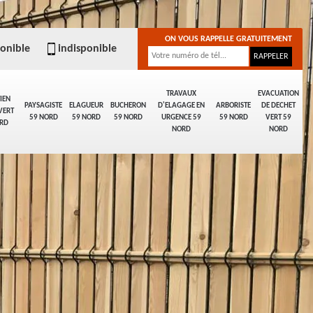
ON VOUS RAPPELLE GRATUITEMENT
ponible
indisponible
TRAVAUX
EVACUATION
IEN
PAYSAGISTE
ELAGUEUR
BUCHERON
D'ELAGAGE EN
ARBORISTE
DE DECHET
VERT
59 NORD
59 NORD
59 NORD
URGENCE 59
59 NORD
VERT 59
RD
NORD
NORD