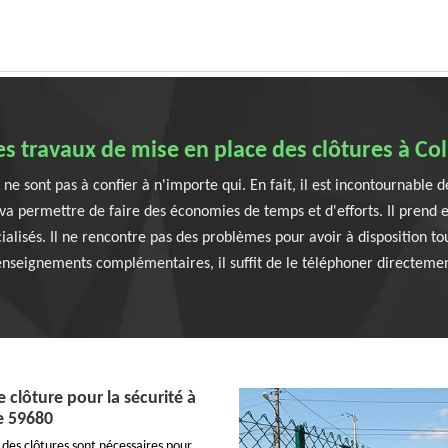
es travaux de mise en place des clôtures à Co
ne sont pas à confier à n'importe qui. En fait, il est incontournable
va permettre de faire des économies de temps et d'efforts. Il prend 
alisés. Il ne rencontre pas des problèmes pour avoir à disposition t
enseignements complémentaires, il suffit de le téléphoner directemen
de clôture pour la sécurité à
le 59680
 des clôtures sont nécessaires pour