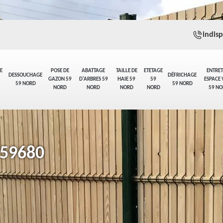
indis
E
POSE DE
ABATTAGE
TAILLE DE
ETETAGE
ENTRET
DESSOUCHAGE
DÉFRICHAGE
GAZON 59
D'ARBRES 59
HAIE 59
59
ESPACE 
59 NORD
59 NORD
NORD
NORD
NORD
NORD
59 NO
 59680