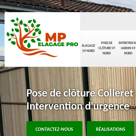
POSE DE
ENTRETIEN D
ELAGAGE
CLÔTURE 59
JARDIN 59
59 NORD
NORD
NORD
Pose de clôture Colleret
Intervention d'urgence
CONTACTEZ-NOUS
RÉALISATIONS