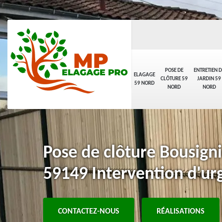
POSE DE
ENTRETIEN D
ELAGAGE
CLÔTURE 59
JARDIN 59
59 NORD
NORD
NORD
Pose de clôture Bousigni
59149 Intervention d'ur
CONTACTEZ-NOUS
RÉALISATIONS