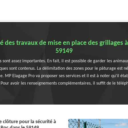
é des travaux de mise en place des grillages à
59149
s sont assez importantes. En fait, il est possible de garder les animau
iques sont contenus. La délimitation des zones pour le pâturage est
. MP Elagage Pro va proposer ses services et il est à noter qu'il établ
Pour avoir les renseignements complémentaires, il suffit de le télép
de clôture pour la sécurité à
 Roc dans le 59149