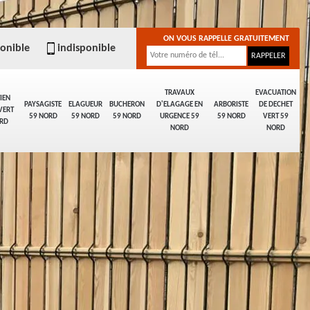
ON VOUS RAPPELLE GRATUITEMENT
ponible
indisponible
TRAVAUX
EVACUATION
IEN
PAYSAGISTE
ELAGUEUR
BUCHERON
D'ELAGAGE EN
ARBORISTE
DE DECHET
VERT
59 NORD
59 NORD
59 NORD
URGENCE 59
59 NORD
VERT 59
RD
NORD
NORD