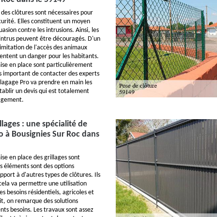
 des clôtures sont nécessaires pour
curité. Elles constituent un moyen
uasion contre les intrusions. Ainsi, les
 intrus peuvent être découragés. D'un
a limitation de l'accès des animaux
entent un danger pour les habitants.
ise en place sont particulièrement
très important de contacter des experts
lagage Pro va prendre en main les
établir un devis qui est totalement
gagement.
llages : une spécialité de
 à Bousignies Sur Roc dans
se en place des grillages sont
s éléments sont des options
port à d'autres types de clôtures. Ils
cela va permettre une utilisation
 des besoins résidentiels, agricoles et
ait, on remarque des solutions
nts besoins. Les travaux sont assez