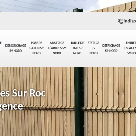
indis
E
POSE DE
ABATTAGE
TAILLE DE
ETETAGE
ENTRET
DESSOUCHAGE
DÉFRICHAGE
GAZON 59
D'ARBRES 59
HAIE 59
59
ESPACE 
59 NORD
59 NORD
NORD
NORD
NORD
NORD
59 NO
es Sur Roc
gence