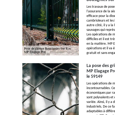
Les travaux de pose
l'assurance de la sé
efficace pour la diss
cambrioleurs et les
autre côté, il y a l
sauvages qui représ
Les opérations de m
difficiles et il est 
en la matière. MP E
opérations et il va 
gratuit et sans en
La pose des gri
MP Elagage Pro
le 59149
Les opérations de mi
incontournables. Ce
économiques par rap
sont polyvalents et 
variée. Ainsi, il y a
industriels. De ce f
adaptables à différe