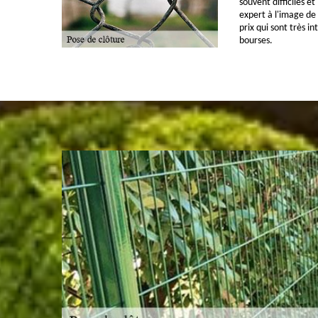
souvent difficiles e
expert à l'image de
prix qui sont très in
bourses.