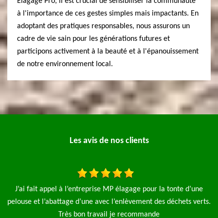
Elagage Pro, il est crucial de sensibiliser la communauté
à l'importance de ces gestes simples mais impactants. En
adoptant des pratiques responsables, nous assurons un
cadre de vie sain pour les générations futures et
participons activement à la beauté et à l'épanouissement
de notre environnement local.
Les avis de nos clients
Je fais appel à l'entreprise élagage pro pour l'élagage de 4
ts.
saules et aussi la pose d'une clôture de 90 m le travail a été fait
é
rapide et net je n'hésiterai pas à refaire appel à cette
l