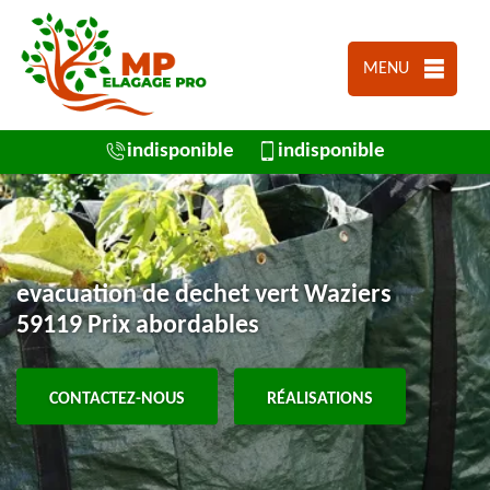
MENU
indisponible
indisponible
evacuation de dechet vert Waziers
59119 Prix abordables
CONTACTEZ-NOUS
RÉALISATIONS