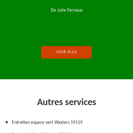
entreprise je recommence
l
De Magalie
VOIR PLUS
Autres services
Entretien espace vert Waziers 59119