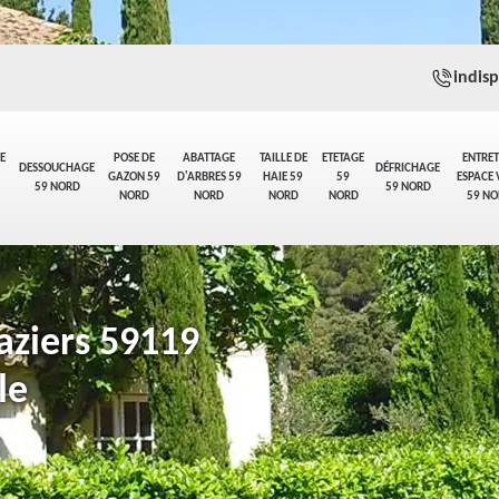
indis
E
POSE DE
ABATTAGE
TAILLE DE
ETETAGE
ENTRET
DESSOUCHAGE
DÉFRICHAGE
GAZON 59
D'ARBRES 59
HAIE 59
59
ESPACE 
59 NORD
59 NORD
NORD
NORD
NORD
NORD
59 NO
aziers 59119
le