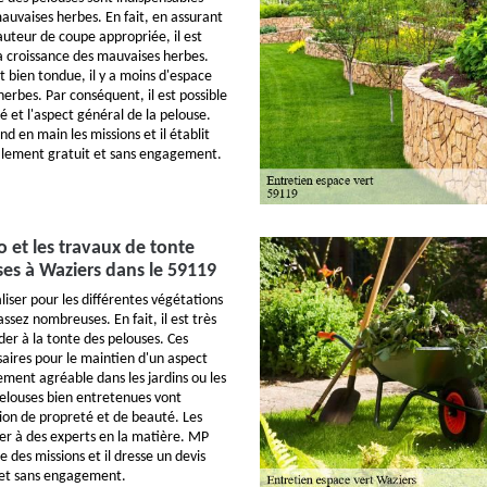
auvaises herbes. En fait, en assurant
auteur de coupe appropriée, il est
la croissance des mauvaises herbes.
t bien tondue, il y a moins d'espace
erbes. Par conséquent, il est possible
é et l'aspect général de la pelouse.
 en main les missions et il établit
talement gratuit et sans engagement.
 et les travaux de tonte
ses à Waziers dans le 59119
liser pour les différentes végétations
assez nombreuses. En fait, il est très
er à la tonte des pelouses. Ces
saires pour le maintien d'un aspect
ement agréable dans les jardins ou les
pelouses bien entretenues vont
on de propreté et de beauté. Les
ier à des experts en la matière. MP
 des missions et il dresse un devis
 et sans engagement.