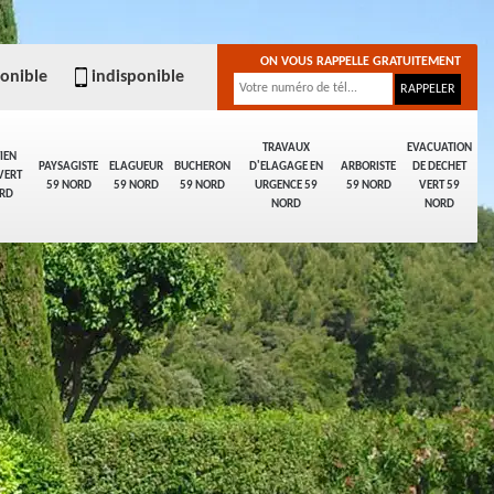
ON VOUS RAPPELLE GRATUITEMENT
ponible
indisponible
TRAVAUX
EVACUATION
IEN
PAYSAGISTE
ELAGUEUR
BUCHERON
D'ELAGAGE EN
ARBORISTE
DE DECHET
VERT
59 NORD
59 NORD
59 NORD
URGENCE 59
59 NORD
VERT 59
RD
NORD
NORD