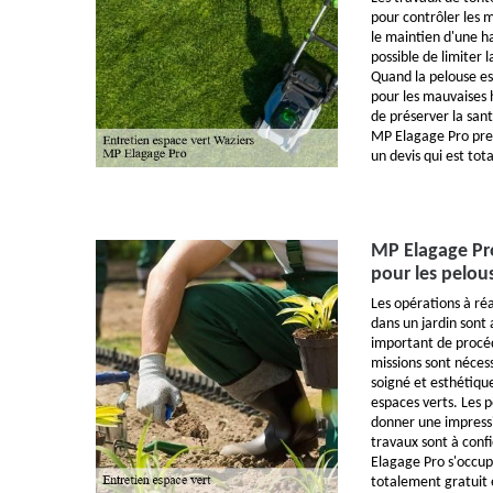
pour contrôler les m
le maintien d'une h
possible de limiter 
Quand la pelouse es
pour les mauvaises h
de préserver la sant
MP Elagage Pro prend
un devis qui est to
MP Elagage Pro
pour les pelou
Les opérations à réa
dans un jardin sont 
important de procéd
missions sont néces
soigné et esthétiqu
espaces verts. Les 
donner une impressi
travaux sont à conf
Elagage Pro s'occupe
totalement gratuit