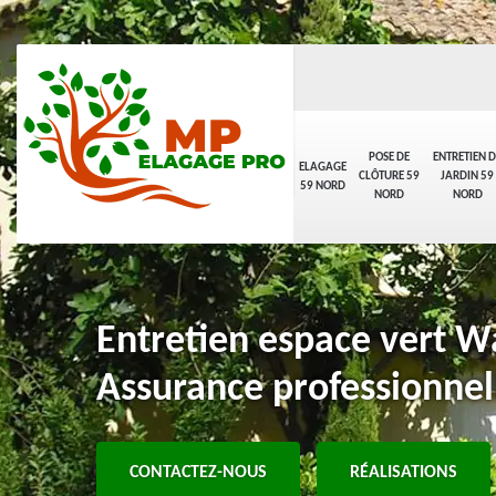
POSE DE
ENTRETIEN D
ELAGAGE
CLÔTURE 59
JARDIN 59
59 NORD
NORD
NORD
Entretien espace vert W
Assurance professionnel
CONTACTEZ-NOUS
RÉALISATIONS