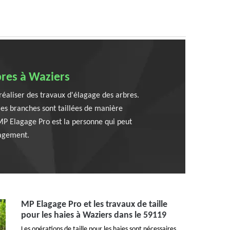
bres à Waziers
 réaliser des travaux d'élagage des arbres.
les branches sont taillées de manière
. MP Elagage Pro est la personne qui peut
gagement.
MP Elagage Pro et les travaux de taille
pour les haies à Waziers dans le 59119
Les opérations de taille pour les haies sont nécessaires