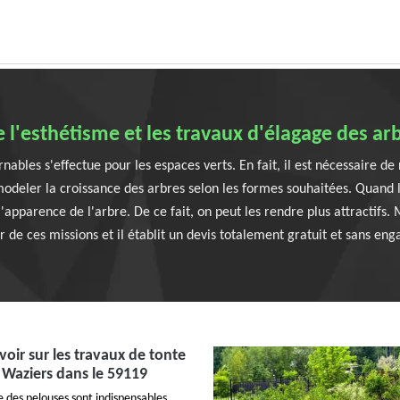
e l'esthétisme et les travaux d'élagage des ar
bles s'effectue pour les espaces verts. En fait, il est nécessaire de
odeler la croissance des arbres selon les formes souhaitées. Quand 
 l'apparence de l'arbre. De ce fait, on peut les rendre plus attractifs
r de ces missions et il établit un devis totalement gratuit et sans en
avoir sur les travaux de tonte
 Waziers dans le 59119
e des pelouses sont indispensables