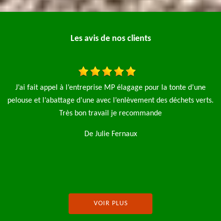
Les avis de nos clients
Je fais appel à l'entreprise MP élagage pro pour l'abattage de
ts.
sapin et une taille de haie le travail a été fait rapidement et
sa
propre je recommande fortement cette entreprise
De Antoine Mureaux
VOIR PLUS