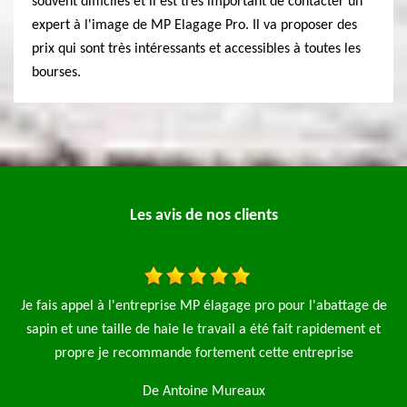
souvent difficiles et il est très important de contacter un
expert à l'image de MP Elagage Pro. Il va proposer des
prix qui sont très intéressants et accessibles à toutes les
bourses.
Les avis de nos clients
pro pour l'abattage de
J’ai fait appel à l’entreprise MP élagage po
été fait rapidement et
pelouse et l’abattage d’une avec l’enlèvement
ette entreprise
Très bon travail je recomman
x
De Julie Fernaux