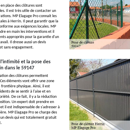
 en place des clôtures sont
es. Il est très utile de contacter un
rations. MP Elagage Pro connait les
les à Herrin. Il peut garantir que la
conforme aux exigences locales. MP
re en main les interventions et il
ents appropriés pour la garantie d'un
vail. Il dresse aussi un devis
 et sans engagement.
l'intimité et la pose des
in dans le 59147
lation des clôtures permettent
. Ces éléments vont offrir une zone
e frontière physique. Ainsi, il est
idents de se sentir à l'aise et en
riété. De ce fait, il y a la réduction
sition. Un expert doit prendre en
et il est indispensable de s'adresser à
ière. MP Elagage Pro se charge des
e un devis qui est totalement gratuit
t.