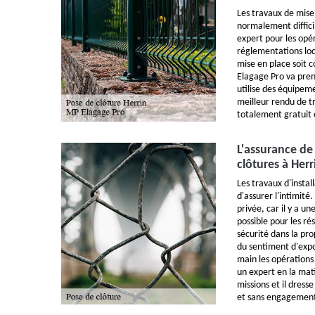
Les travaux de mise
normalement difficil
expert pour les opé
réglementations loca
mise en place soit 
Elagage Pro va prend
utilise des équipem
meilleur rendu de tra
totalement gratuit
L'assurance de 
clôtures à Herr
Les travaux d'instal
d'assurer l'intimité
privée, car il y a un
possible pour les rés
sécurité dans la prop
du sentiment d'expo
main les opérations 
un expert en la mat
missions et il dress
et sans engagemen