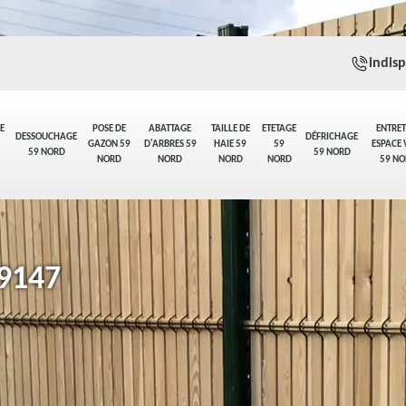
indis
E
POSE DE
ABATTAGE
TAILLE DE
ETETAGE
ENTRET
DESSOUCHAGE
DÉFRICHAGE
GAZON 59
D'ARBRES 59
HAIE 59
59
ESPACE 
59 NORD
59 NORD
NORD
NORD
NORD
NORD
59 NO
59147