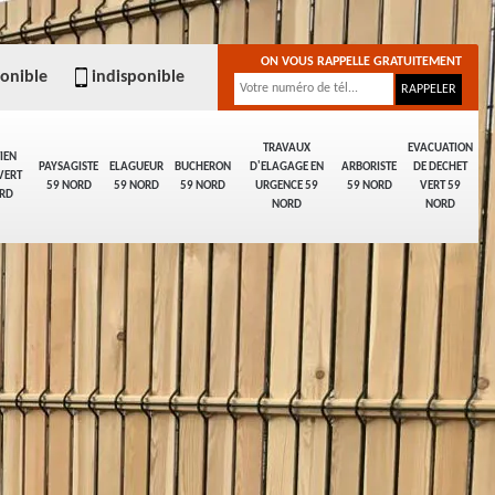
ON VOUS RAPPELLE GRATUITEMENT
ponible
indisponible
TRAVAUX
EVACUATION
IEN
PAYSAGISTE
ELAGUEUR
BUCHERON
D'ELAGAGE EN
ARBORISTE
DE DECHET
VERT
59 NORD
59 NORD
59 NORD
URGENCE 59
59 NORD
VERT 59
RD
NORD
NORD