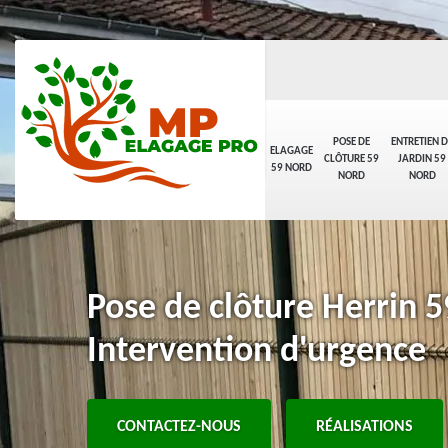
POSE DE
ENTRETIEN D
ELAGAGE
CLÔTURE 59
JARDIN 59
59 NORD
NORD
NORD
Pose de clôture Herrin 
Intervention d'urgence
CONTACTEZ-NOUS
RÉALISATIONS