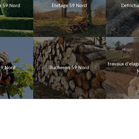
ie 59 Nord
Etetage 59 Nord
Défrich
travaux d'elag
59 Nord
Bucheron 59 Nord