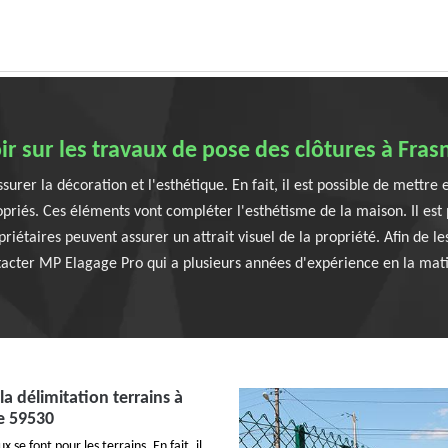
oir sur les travaux de pose des clôtures à Fra
urer la décoration et l'esthétique. En fait, il est possible de mettre 
priés. Ces éléments vont compléter l'esthétisme de la maison. Il est p
riétaires peuvent assurer un attrait visuel de la propriété. Afin de le
acter MP Elagage Pro qui a plusieurs années d'expérience en la mat
 la délimitation terrains à
e 59530
se font pour les terrains. En fait, il