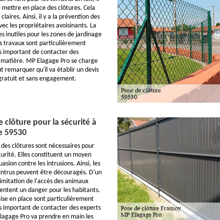
 mettre en place des clôtures. Cela
 claires. Ainsi, il y a la prévention des
avec les propriétaires avoisinants. La
s inutiles pour les zones de jardinage
s travaux sont particulièrement
très important de contacter des
a matière. MP Elagage Pro se charge
aut remarquer qu'il va établir un devis
gratuit et sans engagement.
de clôture pour la sécurité à
e 59530
 des clôtures sont nécessaires pour
curité. Elles constituent un moyen
uasion contre les intrusions. Ainsi, les
 intrus peuvent être découragés. D'un
a limitation de l'accès des animaux
entent un danger pour les habitants.
ise en place sont particulièrement
très important de contacter des experts
lagage Pro va prendre en main les