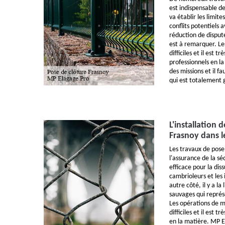
est indispensable de
va établir les limites
conflits potentiels 
réduction de dispute
est à remarquer. Le
difficiles et il est 
professionnels en l
des missions et il f
qui est totalement 
L'installation 
Frasnoy dans l
Les travaux de pose
l'assurance de la sé
efficace pour la diss
cambrioleurs et les
autre côté, il y a l
sauvages qui représ
Les opérations de m
difficiles et il est 
en la matière. MP E