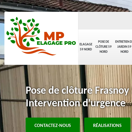
POSE DE
ENTRETIEN D
ELAGAGE
CLÔTURE 59
JARDIN 59
59 NORD
NORD
NORD
Pose de clôture Frasnoy
Intervention d'urgence
CONTACTEZ-NOUS
RÉALISATIONS