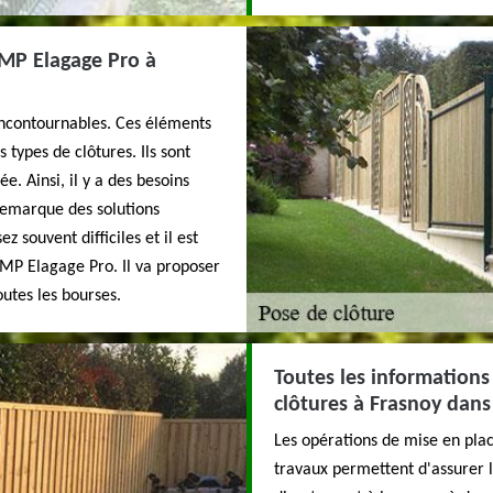
e MP Elagage Pro à
 incontournables. Ces éléments
types de clôtures. Ils sont
e. Ainsi, il y a des besoins
n remarque des solutions
z souvent difficiles et il est
 MP Elagage Pro. Il va proposer
outes les bourses.
Toutes les informations
clôtures à Frasnoy dans
Les opérations de mise en place
travaux permettent d'assurer l