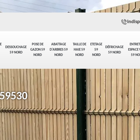
indis
E
POSE DE
ABATTAGE
TAILLE DE
ETETAGE
ENTRET
DESSOUCHAGE
DÉFRICHAGE
GAZON 59
D'ARBRES 59
HAIE 59
59
ESPACE 
59 NORD
59 NORD
NORD
NORD
NORD
NORD
59 NO
 59530