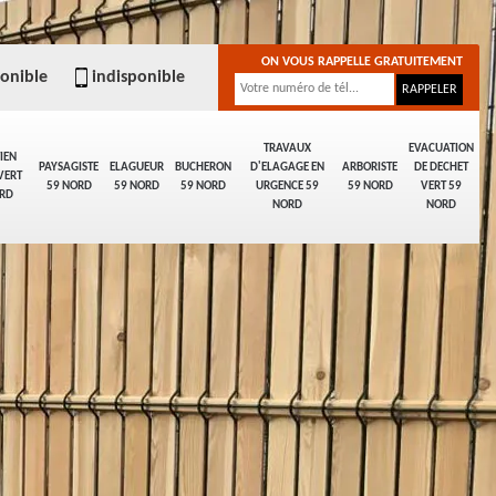
ON VOUS RAPPELLE GRATUITEMENT
ponible
indisponible
TRAVAUX
EVACUATION
IEN
PAYSAGISTE
ELAGUEUR
BUCHERON
D'ELAGAGE EN
ARBORISTE
DE DECHET
VERT
59 NORD
59 NORD
59 NORD
URGENCE 59
59 NORD
VERT 59
RD
NORD
NORD