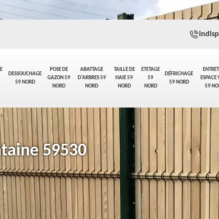
indis
E
POSE DE
ABATTAGE
TAILLE DE
ETETAGE
ENTRET
DESSOUCHAGE
DÉFRICHAGE
GAZON 59
D'ARBRES 59
HAIE 59
59
ESPACE 
59 NORD
59 NORD
NORD
NORD
NORD
NORD
59 NO
ntaine 59530