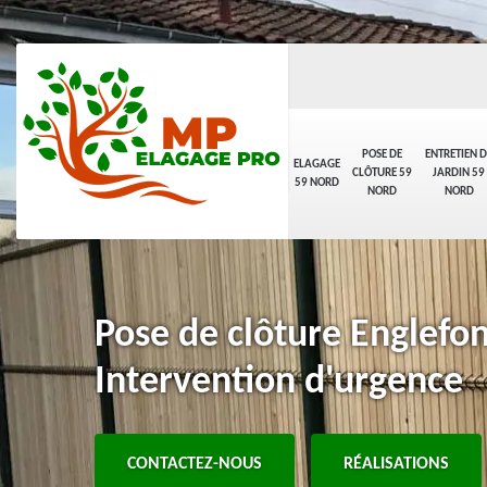
POSE DE
ENTRETIEN D
ELAGAGE
CLÔTURE 59
JARDIN 59
59 NORD
NORD
NORD
Pose de clôture Englefo
Intervention d'urgence
CONTACTEZ-NOUS
RÉALISATIONS