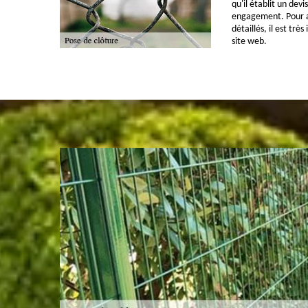
qu'il établit un dev
engagement. Pour a
détaillés, il est trè
site web.