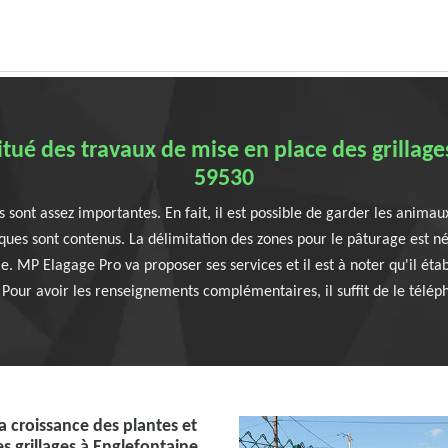
tué des travaux de mise en place des grillage
59530
s sont assez importantes. En fait, il est possible de garder les animau
iques sont contenus. La délimitation des zones pour le pâturage est
. MP Elagage Pro va proposer ses services et il est à noter qu'il établ
Pour avoir les renseignements complémentaires, il suffit de le télép
a croissance des plantes et
des grillages à Englefontaine