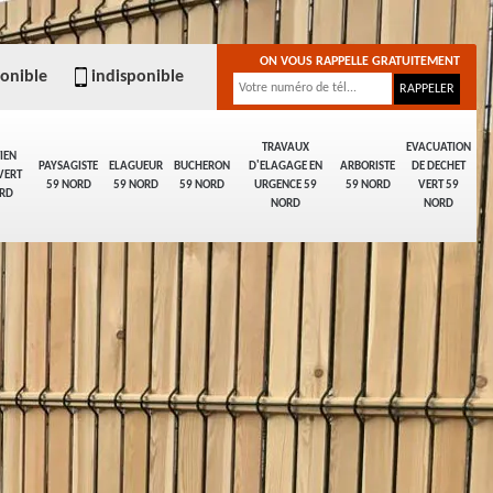
ON VOUS RAPPELLE GRATUITEMENT
ponible
indisponible
TRAVAUX
EVACUATION
IEN
PAYSAGISTE
ELAGUEUR
BUCHERON
D'ELAGAGE EN
ARBORISTE
DE DECHET
VERT
59 NORD
59 NORD
59 NORD
URGENCE 59
59 NORD
VERT 59
RD
NORD
NORD