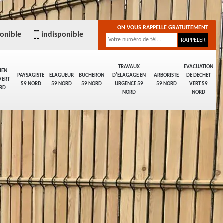
ON VOUS RAPPELLE GRATUITEMENT
ponible
indisponible
TRAVAUX
EVACUATION
IEN
PAYSAGISTE
ELAGUEUR
BUCHERON
D'ELAGAGE EN
ARBORISTE
DE DECHET
VERT
59 NORD
59 NORD
59 NORD
URGENCE 59
59 NORD
VERT 59
RD
NORD
NORD