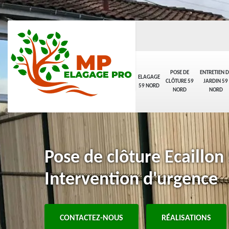
POSE DE
ENTRETIEN D
ELAGAGE
CLÔTURE 59
JARDIN 59
59 NORD
NORD
NORD
Pose de clôture Ecaillon
Intervention d'urgence
CONTACTEZ-NOUS
RÉALISATIONS