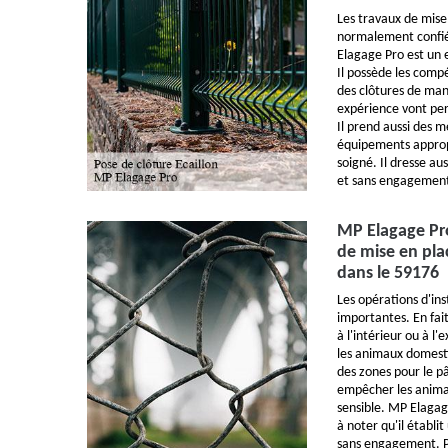
Les travaux de mise
normalement confié
Elagage Pro est un e
Il possède les compé
des clôtures de man
expérience vont per
Il prend aussi des me
équipements appropr
soigné. Il dresse au
et sans engagemen
MP Elagage Pro
de mise en plac
dans le 59176
Les opérations d'ins
importantes. En fait
à l'intérieur ou à l'
les animaux domesti
des zones pour le p
empêcher les anima
sensible. MP Elagage
à noter qu'il établi
sans engagement. P