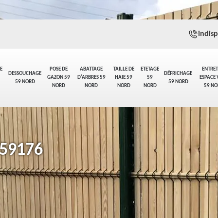
indis
E
POSE DE
ABATTAGE
TAILLE DE
ETETAGE
ENTRET
DESSOUCHAGE
DÉFRICHAGE
GAZON 59
D'ARBRES 59
HAIE 59
59
ESPACE 
59 NORD
59 NORD
NORD
NORD
NORD
NORD
59 NO
 59176