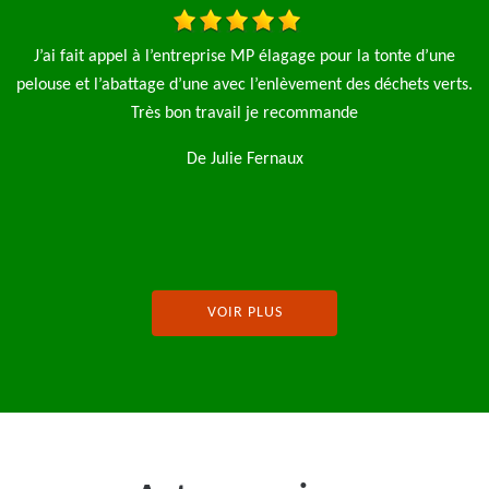
d’une
Je fais appel à l'entreprise élagage pro pour l'élagage de 4
 verts.
saules et aussi la pose d'une clôture de 90 m le travail a été fa
rapide et net je n'hésiterai pas à refaire appel à cette
entreprise je recommence
De Magalie
VOIR PLUS