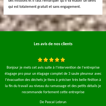
des missions et il faut remarquer qu'il va établir un devis
qui est totalement gratuit et sans engagement.
Les avis de nos clients
de l'entreprise
Je fais appel à l'entreprise élagage pro pour l'éla
e pleureur avec
saules et aussi la pose d'une clôture de 90 m le travai
 belle finition à
rapide et net je n'hésiterai pas à refaire appel 
etits détails je
entreprise je recommence
rise
De Magalie