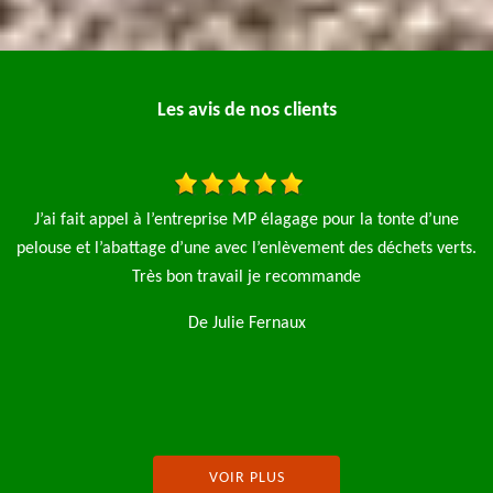
Les avis de nos clients
e
Je fais appel à l'entreprise élagage pro pour l'élagage de 4
ts.
saules et aussi la pose d'une clôture de 90 m le travail a été fait
é
rapide et net je n'hésiterai pas à refaire appel à cette
entreprise je recommence
l
De Magalie
VOIR PLUS