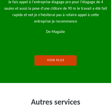
e 4
Bonjour je mets cet avis suite à l'intervention de l'entreprise
é fait
élagage pro pour un élagage complet de 3 saule pleureur avec
l'évacuation des déchets je tiens à préciser très belle finition à
la fin du travail au niveau du ramassage et des petits détails je
recommande fortement cette entreprise
De Pascal Lebrun
VOIR PLUS
Autres services