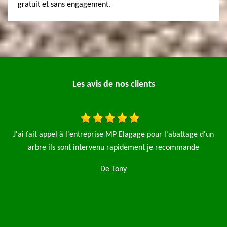
gratuit et sans engagement.
Les avis de nos clients
n
Je fais appel à l'entreprise élagage pro pour l'élagage de 4
J
saules et aussi la pose d'une clôture de 90 m le travail a été fait
rapide et net je n'hésiterai pas à refaire appel à cette
entreprise je recommence
De Magalie