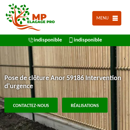
MENU
indisponible
indisponible
Pose de clôture Anor 59186 Intervention
d'urgence
CONTACTEZ-NOUS
RÉALISATIONS