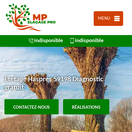
MENU
indisponible
indisponible
Etetage Haspres 59198 Diagnostic
gratuit
CONTACTEZ-NOUS
RÉALISATIONS