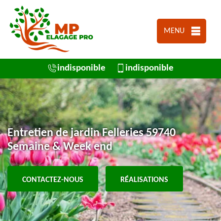
MENU
indisponible
indisponible
Entretien de jardin Felleries 59740
Semaine & Week end
CONTACTEZ-NOUS
RÉALISATIONS