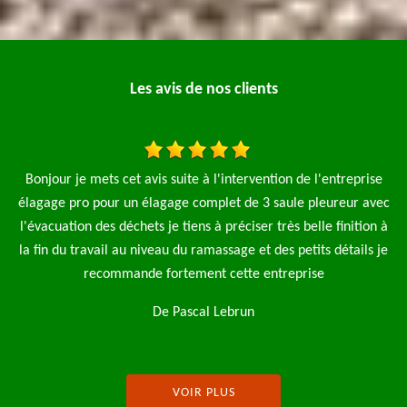
Les avis de nos clients
e
Je fais appel à l'entreprise élagage pro pour l'élagage de 4
ec
saules et aussi la pose d'une clôture de 90 m le travail a été fait
pe
 à
rapide et net je n'hésiterai pas à refaire appel à cette
je
entreprise je recommence
De Magalie
VOIR PLUS