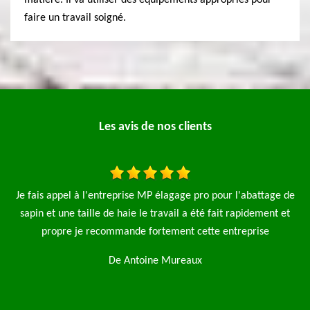
matière. Il va utiliser des équipements appropriés pour
faire un travail soigné.
Les avis de nos clients
e pro pour l'abattage de
Bonjour je mets cet avis suite à l'intervent
a été fait rapidement et
élagage pro pour un élagage complet de 3 
 cette entreprise
l'évacuation des déchets je tiens à préciser t
la fin du travail au niveau du ramassage et d
aux
recommande fortement cette en
De Pascal Lebrun