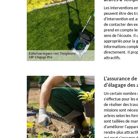
Les interventions en
peuvent être des t
d'intervention est as
de contacter des ex
prend en compte les 
sens de l'écoute. Il
appropriés pour la g
informations complé
directement. Il prop
attractifs.
L'assurance de 
d'élagage des 
Un certain nombre 
s'effectue pour les e
de réaliser des tra
missions sont néces
arbres selon les fo
sont taillées de man
d'améliorer l'appare
rendre plus attract