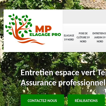
POSE DE
ENTRETIEN D
ELAGAGE
CLÔTURE 59
JARDIN 59
59 NORD
NORD
NORD
Entretien espace vert 
Assurance professionnel
CONTACTEZ-NOUS
RÉALISATIONS