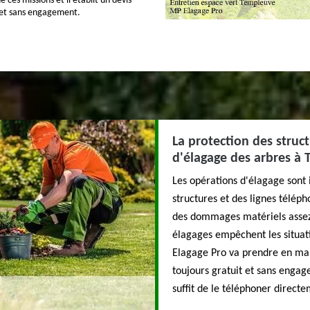
 ces missions et il établit un devis
 et sans engagement.
La protection des struct
d'élagage des arbres à
Les opérations d'élagage sont 
structures et des lignes télép
des dommages matériels assez i
élagages empêchent les situat
Elagage Pro va prendre en main 
toujours gratuit et sans enga
suffit de le téléphoner directe