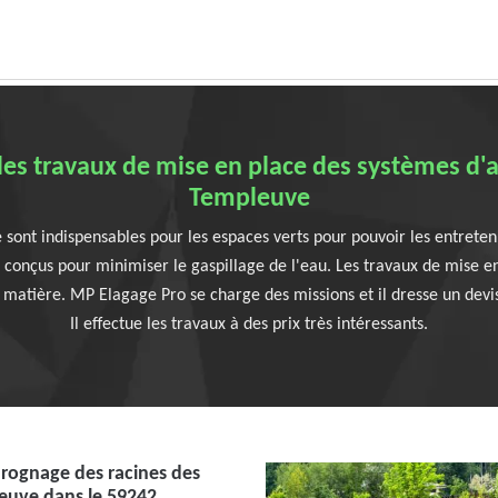
 les travaux de mise en place des systèmes d
Templeuve
ont indispensables pour les espaces verts pour pouvoir les entreteni
onçus pour minimiser le gaspillage de l'eau. Les travaux de mise en pl
 matière. MP Elagage Pro se charge des missions et il dresse un dev
Il effectue les travaux à des prix très intéressants.
 rognage des racines des
euve dans le 59242