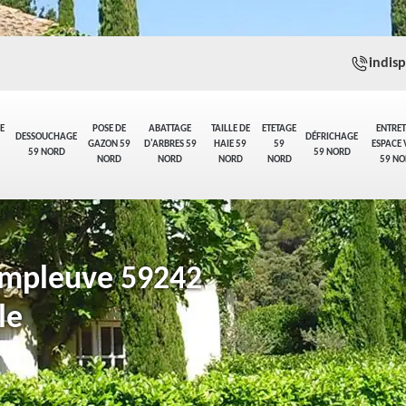
indis
E
POSE DE
ABATTAGE
TAILLE DE
ETETAGE
ENTRET
DESSOUCHAGE
DÉFRICHAGE
GAZON 59
D'ARBRES 59
HAIE 59
59
ESPACE 
59 NORD
59 NORD
NORD
NORD
NORD
NORD
59 NO
Templeuve 59242
le