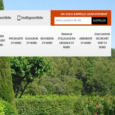
ON VOUS RAPPELLE GRATUITEMENT
ponible
indisponible
TRAVAUX
EVACUATION
IEN
PAYSAGISTE
ELAGUEUR
BUCHERON
D'ELAGAGE EN
ARBORISTE
DE DECHET
VERT
59 NORD
59 NORD
59 NORD
URGENCE 59
59 NORD
VERT 59
RD
NORD
NORD