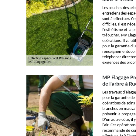
Les souches des arbr
entretiens des espa
sont à effectuer. Ce
difficiles. Il est néc
l'esthétisme et la p
trébucher. MP Elag
opérations. Il va ut
pour la garantie d'u
renseignements comp
téléphoner directem
exigences des propr
MP Elagage Pro
de l'arbre à R
Les travaux d'élaga
pour la garantie de 
opérations de soins
branches en mauvais
prévenir la propagat
D'un autre côté, il y
l'air. Ces opération
recommandé de cont