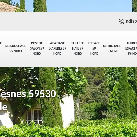
indis
E
POSE DE
ABATTAGE
TAILLE DE
ETETAGE
ENTRET
DESSOUCHAGE
DÉFRICHAGE
GAZON 59
D'ARBRES 59
HAIE 59
59
ESPACE 
59 NORD
59 NORD
NORD
NORD
NORD
NORD
59 NO
uesnes 59530
le