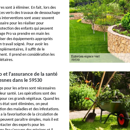
es sont à éliminer. En fait, lors des
ces verts des travaux de dessouchage
s interventions sont assez souvent
essaire pour les réaliser pour
rotection des enfants qui peuvent
age Pro va prendre en main les
iliser des équipements appropriés
n travail soigné. Pour avoir les
lémentaires, il suffit de le
ent. Il prend en considération les
iétaires.
 et l'assurance de la santé
uesnes dans le 59530
ge pour les arbres sont nécessaires
leur santé. Les opérations sont des
 pour ces grands végétaux. Quand les
 état sont éliminées, on peut
ion des maladies et des infestations.
 a la favorisation de la circulation de
s peuvent paraître simples, mais il est
acter des experts pour les