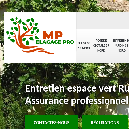
POSE DE
ENTRETIEN D
ELAGAGE
CLÔTURE 59
JARDIN 59
59 NORD
NORD
NORD
Entretien espace vert R
Assurance professionnel
CONTACTEZ-NOUS
RÉALISATIONS