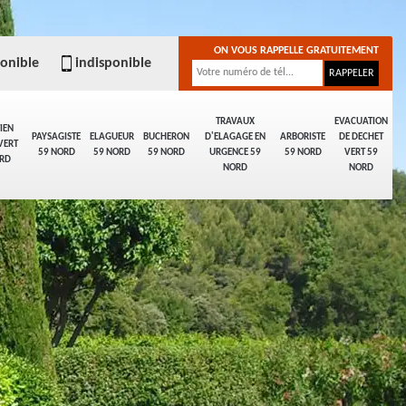
ON VOUS RAPPELLE GRATUITEMENT
ponible
indisponible
TRAVAUX
EVACUATION
IEN
PAYSAGISTE
ELAGUEUR
BUCHERON
D'ELAGAGE EN
ARBORISTE
DE DECHET
VERT
59 NORD
59 NORD
59 NORD
URGENCE 59
59 NORD
VERT 59
RD
NORD
NORD