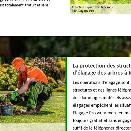
e Pro s'occupe des missions et il
 est totalement gratuit et sans
La protection des struct
d'élagage des arbres à 
Les opérations d'élagage sont 
structures et des lignes télép
des dommages matériels assez i
élagages empêchent les situat
Elagage Pro va prendre en main 
toujours gratuit et sans enga
suffit de le téléphoner directe