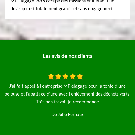
MP Elagage Pro s'occupe des missions et il établit un
devis qui est totalement gratuit et sans engagement.
Les avis de nos clients
a tonte d’une
Je fais appel à l'entreprise élagage pro pour l'élag
 déchets verts.
saules et aussi la pose d'une clôture de 90 m le travail
rapide et net je n'hésiterai pas à refaire appel à
entreprise je recommence
De Magalie