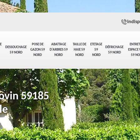
indis
E
POSE DE
ABATTAGE
TAILLE DE
ETETAGE
ENTRET
DESSOUCHAGE
DÉFRICHAGE
GAZON 59
D'ARBRES 59
HAIE 59
59
ESPACE 
59 NORD
59 NORD
NORD
NORD
NORD
NORD
59 NO
rovin 59185
le