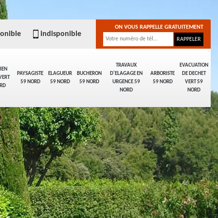
ON VOUS RAPPELLE GRATUITEMENT
ponible
indisponible
TRAVAUX
EVACUATION
IEN
PAYSAGISTE
ELAGUEUR
BUCHERON
D'ELAGAGE EN
ARBORISTE
DE DECHET
VERT
59 NORD
59 NORD
59 NORD
URGENCE 59
59 NORD
VERT 59
RD
NORD
NORD