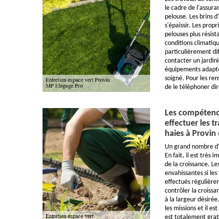
le cadre de l'assura
pelouse. Les brins d
s'épaissir. Les prop
pelouses plus résis
conditions climatiqu
particulièrement diff
contacter un jardinie
équipements adaptés
soigné. Pour les ren
de le téléphoner di
Les compétenc
effectuer les t
haies à Provin
Un grand nombre d'o
En fait, il est très 
de la croissance. Le
envahissantes si les
effectués régulière
contrôler la croissa
à la largeur désiré
les missions et il es
est totalement gra