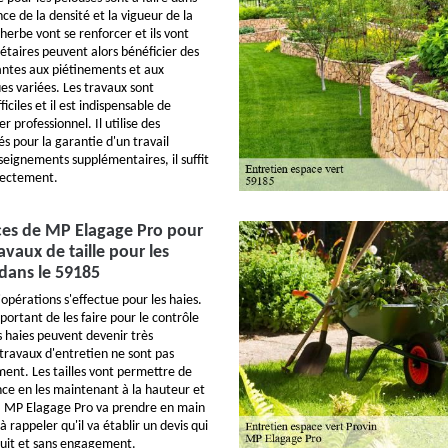
nce de la densité et la vigueur de la
'herbe vont se renforcer et ils vont
riétaires peuvent alors bénéficier des
tantes aux piétinements et aux
es variées. Les travaux sont
iciles et il est indispensable de
r professionnel. Il utilise des
 pour la garantie d'un travail
seignements supplémentaires, il suffit
rectement.
es de MP Elagage Pro pour
ravaux de taille pour les
 dans le 59185
pérations s'effectue pour les haies.
important de les faire pour le contrôle
s haies peuvent devenir très
 travaux d'entretien ne sont pas
ment. Les tailles vont permettre de
nce en les maintenant à la hauteur et
e. MP Elagage Pro va prendre en main
t à rappeler qu'il va établir un devis qui
tuit et sans engagement.