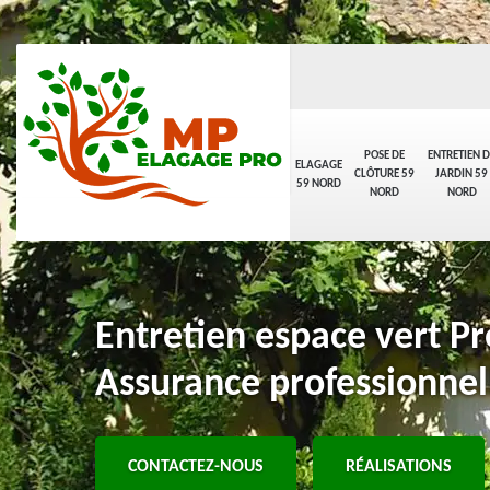
POSE DE
ENTRETIEN D
ELAGAGE
CLÔTURE 59
JARDIN 59
59 NORD
NORD
NORD
Entretien espace vert P
Assurance professionnel
CONTACTEZ-NOUS
RÉALISATIONS