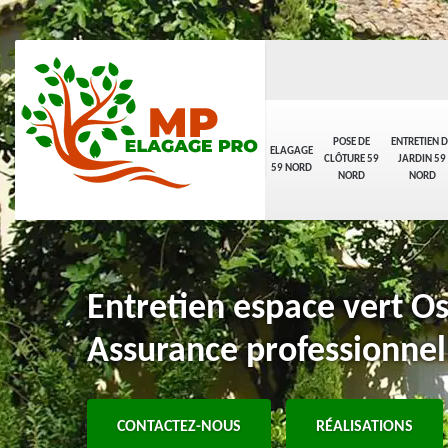
POSE DE
ENTRETIEN D
ELAGAGE
CLÔTURE 59
JARDIN 59
59 NORD
NORD
NORD
Entretien espace vert O
Assurance professionnel
CONTACTEZ-NOUS
RÉALISATIONS