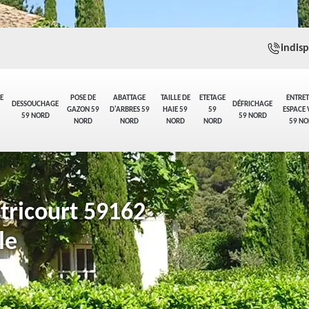
indis
E
POSE DE
ABATTAGE
TAILLE DE
ETETAGE
ENTRET
DESSOUCHAGE
DÉFRICHAGE
GAZON 59
D'ARBRES 59
HAIE 59
59
ESPACE 
59 NORD
59 NORD
NORD
NORD
NORD
NORD
59 NO
stricourt 59162
le