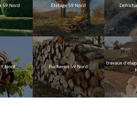
ie 59 Nord
Etetage 59 Nord
Défrich
travaux d'elag
59 Nord
Bucheron 59 Nord