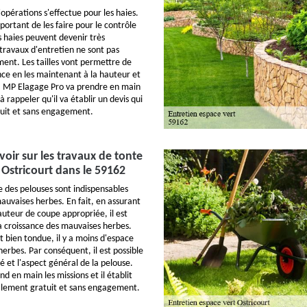
pérations s'effectue pour les haies.
important de les faire pour le contrôle
s haies peuvent devenir très
 travaux d'entretien ne sont pas
ment. Les tailles vont permettre de
nce en les maintenant à la hauteur et
e. MP Elagage Pro va prendre en main
t à rappeler qu'il va établir un devis qui
tuit et sans engagement.
avoir sur les travaux de tonte
 Ostricourt dans le 59162
e des pelouses sont indispensables
auvaises herbes. En fait, en assurant
auteur de coupe appropriée, il est
la croissance des mauvaises herbes.
t bien tondue, il y a moins d'espace
erbes. Par conséquent, il est possible
é et l'aspect général de la pelouse.
 en main les missions et il établit
talement gratuit et sans engagement.