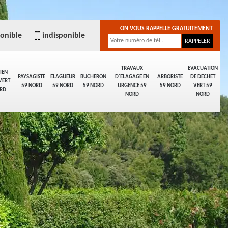
ON VOUS RAPPELLE GRATUITEMENT
ponible
indisponible
TRAVAUX
EVACUATION
IEN
PAYSAGISTE
ELAGUEUR
BUCHERON
D'ELAGAGE EN
ARBORISTE
DE DECHET
VERT
59 NORD
59 NORD
59 NORD
URGENCE 59
59 NORD
VERT 59
RD
NORD
NORD