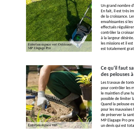
Un grand nombre d'o
En fait, il est très 
de la croissance. Le
envahissantes si les
effectués régulière
contrôler la croissa
à la largeur désiré
les missions et il es
est totalement gra
Ce qu'il faut s
des pelouses à
Les travaux de tont
pour contrôler les m
le maintien d'une h
possible de limiter 
Quand la pelouse es
pour les mauvaises h
de préserver la sant
MP Elagage Pro prend
un devis qui est to