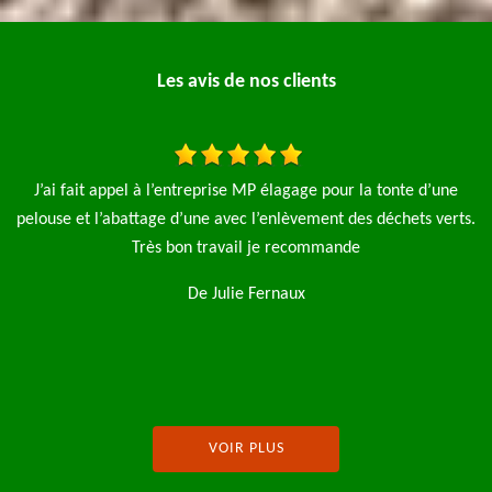
Les avis de nos clients
Je fais appel à l'entreprise élagage pro pour l'élagage de 4
J
ts.
saules et aussi la pose d'une clôture de 90 m le travail a été fait
rapide et net je n'hésiterai pas à refaire appel à cette
entreprise je recommence
De Magalie
VOIR PLUS