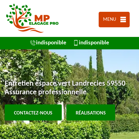
MENU
indisponible
indisponible
Entretien espace vert Landrecies 59550
Assurance professionnelle
CONTACTEZ-NOUS
RÉALISATIONS