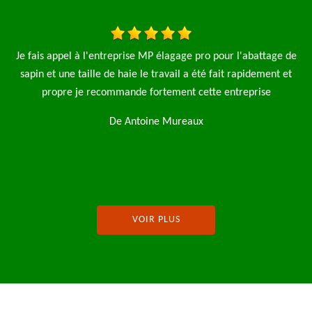
 élagage pro pour l'abattage de
J'ai fait appel à l'entreprise MP El
ravail a été fait rapidement et
arbre ils sont intervenu rapi
tement cette entreprise
De Tony
e Mureaux
VOIR PLUS