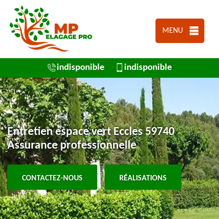
MENU
indisponible
indisponible
Entretien espace vert Eccles 59740
Assurance professionnelle
CONTACTEZ-NOUS
RÉALISATIONS