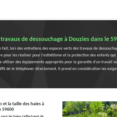
 travaux de dessouchage à Douzies dans le 5
n fait, lors des entretiens des espaces verts des travaux de dessouchag
aire pour les réaliser pour l'esthétisme et la protection des enfants 
va utiliser des équipements appropriés pour la garantie d'un travail s
ffit de le téléphoner directement. Il prend en considération les exige
et la taille des haies à
e 59600
e pour les haies s'effectuent de