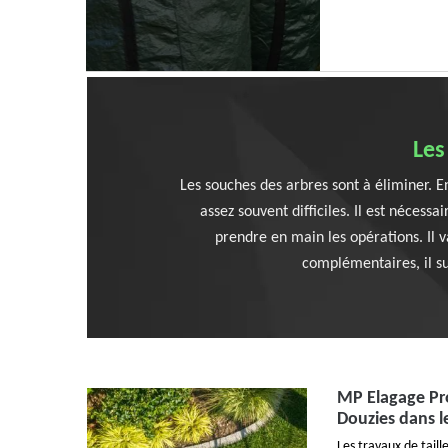
Les
Les souches des arbres sont à éliminer. E
assez souvent difficiles. Il est nécess
prendre en main les opérations. Il 
complémentaires, il su
MP Elagage Pro 
Douzies dans l
Les travaux de taill