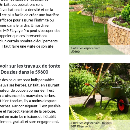
n fait, ces opérations sont
favorisation de la densité et de la
il est plus facile de créer une barrière
efficace pour assurer l'intimité ou
ones dans le jardin. Un jardinier
e MP Elagage Pro peut s'occuper des
 rappeler que ces interventions
 d'un certain nombre d'équipements.
 il faut faire une visite de son site
avoir sur les travaux de tonte
 Douzies dans le 59600
e des pelouses sont indispensables
auvaises herbes. En fait, en assurant
auteur de coupe appropriée, il est
la croissance des mauvaises herbes.
t bien tondue, il y a moins d'espace
erbes. Par conséquent, il est possible
é et l'aspect général de la pelouse.
 en main les missions et il établit
talement gratuit et sans engagement.