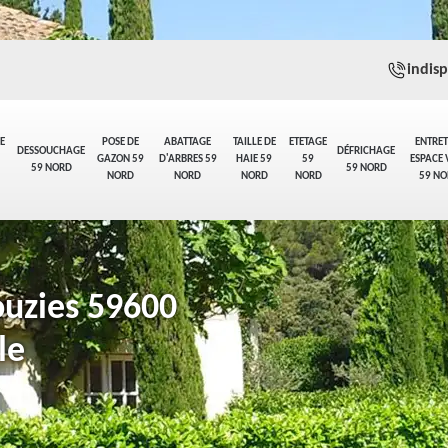
indis
E
POSE DE
ABATTAGE
TAILLE DE
ETETAGE
ENTRET
DESSOUCHAGE
DÉFRICHAGE
GAZON 59
D'ARBRES 59
HAIE 59
59
ESPACE 
59 NORD
59 NORD
NORD
NORD
NORD
NORD
59 NO
ouzies 59600
le