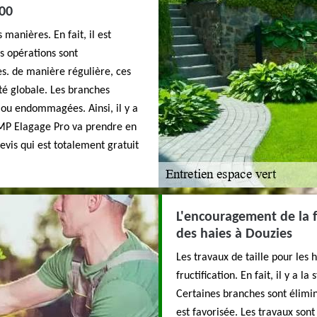
600
 manières. En fait, il est
es opérations sont
es. de manière régulière, ces
nté globale. Les branches
 ou endommagées. Ainsi, il y a
. MP Elagage Pro va prendre en
devis qui est totalement gratuit
L'encouragement de la fru
des haies à Douzies
Les travaux de taille pour les 
fructification. En fait, il y a l
Certaines branches sont élimin
est favorisée. Les travaux so