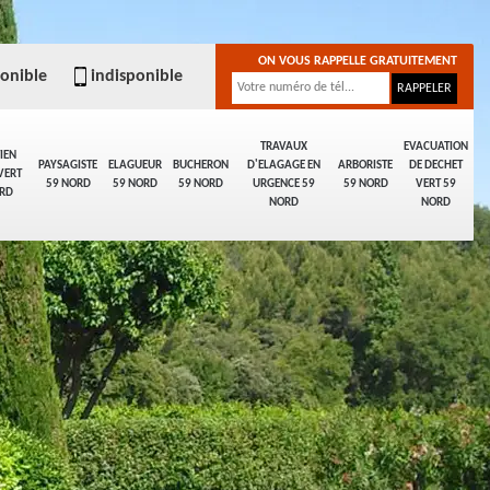
ON VOUS RAPPELLE GRATUITEMENT
ponible
indisponible
TRAVAUX
EVACUATION
IEN
PAYSAGISTE
ELAGUEUR
BUCHERON
D'ELAGAGE EN
ARBORISTE
DE DECHET
VERT
59 NORD
59 NORD
59 NORD
URGENCE 59
59 NORD
VERT 59
RD
NORD
NORD