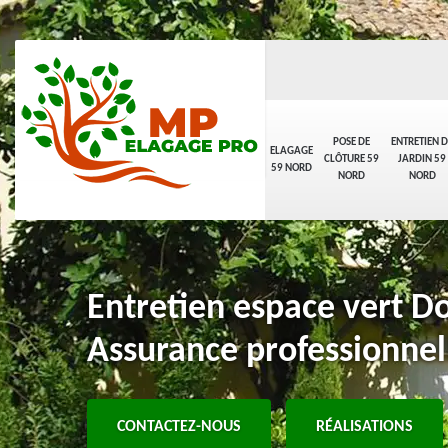
POSE DE
ENTRETIEN D
ELAGAGE
CLÔTURE 59
JARDIN 59
59 NORD
NORD
NORD
Entretien espace vert D
Assurance professionnel
CONTACTEZ-NOUS
RÉALISATIONS