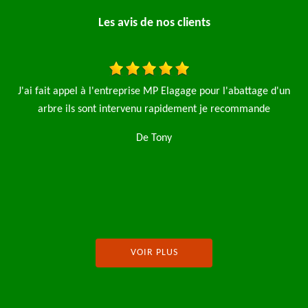
Les avis de nos clients
n
Bonjour je mets cet avis suite à l'intervention de l'entreprise
élagage pro pour un élagage complet de 3 saule pleureur avec
l'évacuation des déchets je tiens à préciser très belle finition à
la fin du travail au niveau du ramassage et des petits détails je
recommande fortement cette entreprise
De Pascal Lebrun
VOIR PLUS