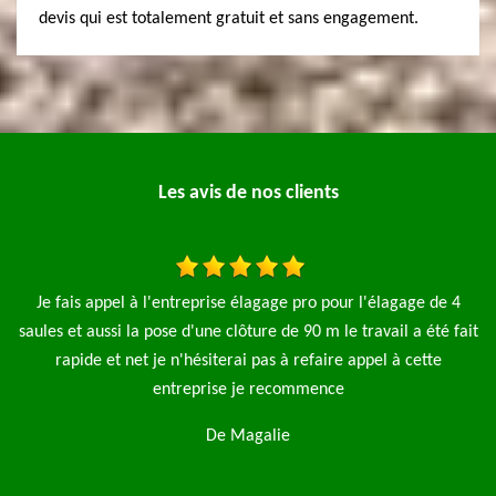
devis qui est totalement gratuit et sans engagement.
Les avis de nos clients
J’ai fait appel à l’entreprise MP élagage pour la tonte d’une
ait
pelouse et l’abattage d’une avec l’enlèvement des déchets verts.
é
Très bon travail je recommande
l
l
De Julie Fernaux