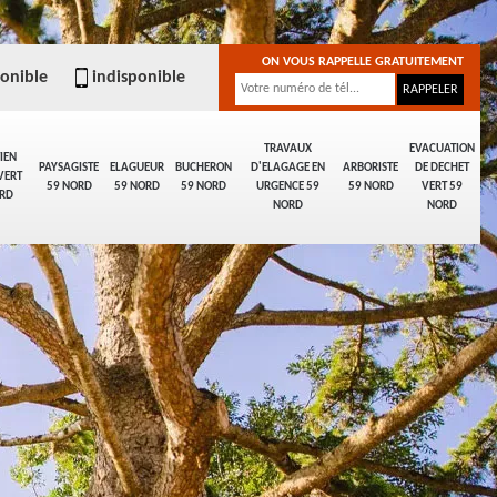
ON VOUS RAPPELLE GRATUITEMENT
ponible
indisponible
TRAVAUX
EVACUATION
IEN
PAYSAGISTE
ELAGUEUR
BUCHERON
D'ELAGAGE EN
ARBORISTE
DE DECHET
VERT
59 NORD
59 NORD
59 NORD
URGENCE 59
59 NORD
VERT 59
RD
NORD
NORD