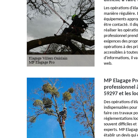
Les opérations d'él
manière régulière. En
équipements approp
être contacté. Il di
réaliser les opérati
professionnel prend
exigences des propri
opérations à des pri
accessibles à toutes 
d'informations, il va 
web.
MP Elagage Pro
professionnel à
59297 et les lo
Des opérations d'él
indispensables pour l
faire ces travaux p
règlementations loc
souvent difficiles et
experts. MP Elagage
établir un devis qui