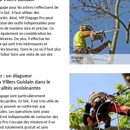
agage pour les arbres s'effectuent de
 fait, il faut utiliser des
riés. Ainsi, MP Elagage Pro peut
spose des outils indispensables pour
ons de manière sûre et précise. Ce
 également en considération les
étaires. De plus, il effectue les
x qui sont très intéressants et
les bourses. Dans le cas où il faut plus
falloir faire une visite de son site
 : un élagueur
 Villers Guislain dans le
calités avoisinantes
agage sont particulièrement
es jardins. En fait, il est très utile de
our pouvoir se conformer aux
ales. Les opérations sont assez
 il est indispensable de contacter des
 Pro s'occupe des missions et il va
 est totalement gratuit et sans