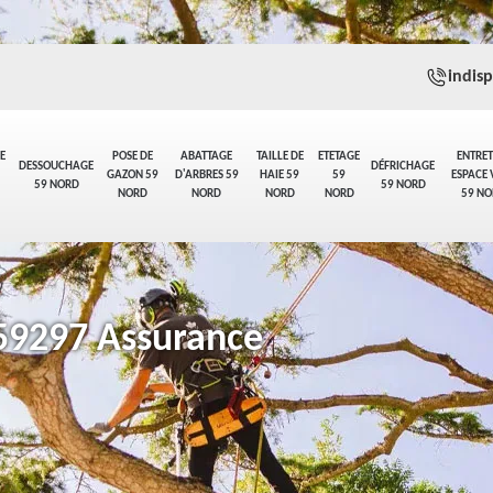
indis
E
POSE DE
ABATTAGE
TAILLE DE
ETETAGE
ENTRET
DESSOUCHAGE
DÉFRICHAGE
GAZON 59
D'ARBRES 59
HAIE 59
59
ESPACE 
59 NORD
59 NORD
NORD
NORD
NORD
NORD
59 NO
 59297 Assurance