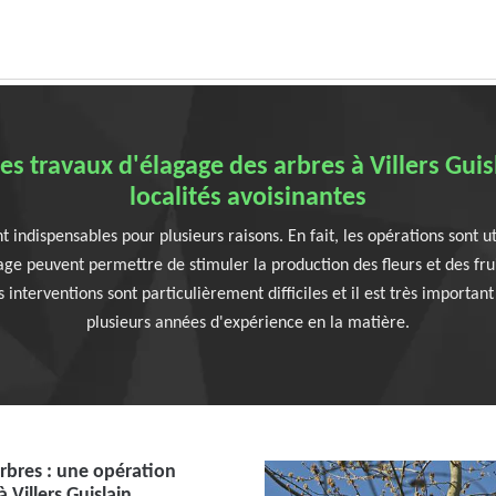
 les travaux d'élagage des arbres à Villers Guis
localités avoisinantes
 indispensables pour plusieurs raisons. En fait, les opérations sont uti
gage peuvent permettre de stimuler la production des fleurs et des fru
s interventions sont particulièrement difficiles et il est très importan
plusieurs années d'expérience en la matière.
arbres : une opération
 à Villers Guislain