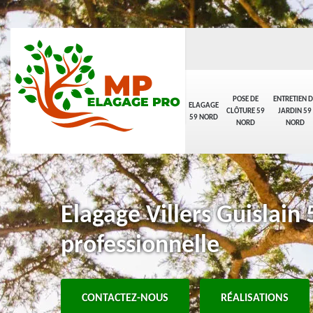
POSE DE
ENTRETIEN D
ELAGAGE
CLÔTURE 59
JARDIN 59
59 NORD
NORD
NORD
Elagage Villers Guislain
professionnelle
CONTACTEZ-NOUS
RÉALISATIONS