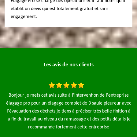
Elagage Pro se charge des opérations et il faut noter qu'il
établit un devis qui est totalement gratuit et sans
engagement.
Les avis de nos clients
e
J’ai fait appel à l’entreprise MP élagage pour la tonte d’une
ec
pelouse et l’abattage d’une avec l’enlèvement des déchets verts.
sa
 à
Très bon travail je recommande
je
De Julie Fernaux