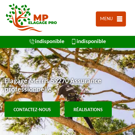
MENU
indisponible
indisponible
Elagage Merris 59270 Assurance
professionnelle
CONTACTEZ-NOUS
RÉALISATIONS