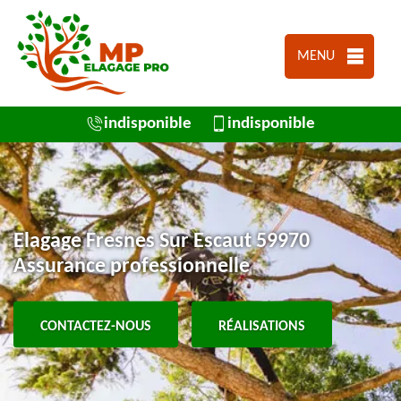
MENU
indisponible
indisponible
Elagage Fresnes Sur Escaut 59970
Assurance professionnelle
CONTACTEZ-NOUS
RÉALISATIONS