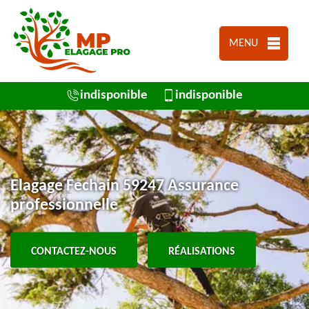
MENU
indisponible
indisponible
Elagage Fechain 59247 Assurance
professionnelle
CONTACTEZ-NOUS
RÉALISATIONS