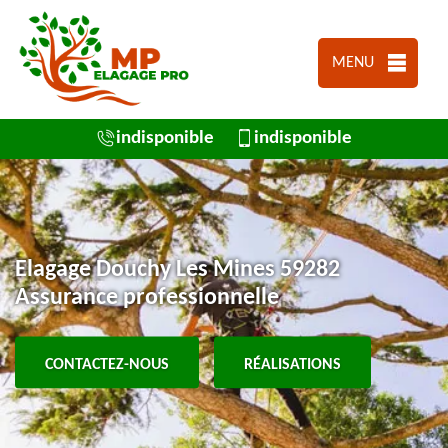
MENU
indisponible
indisponible
Elagage Douchy Les Mines 59282
Assurance professionnelle
CONTACTEZ-NOUS
RÉALISATIONS